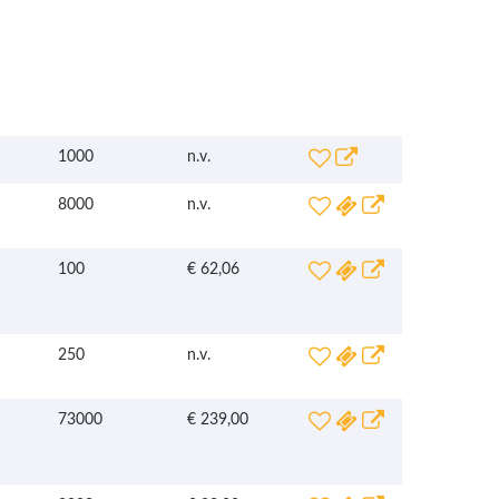
1000
n.v.
8000
n.v.
100
€ 62,06
250
n.v.
73000
€ 239,00