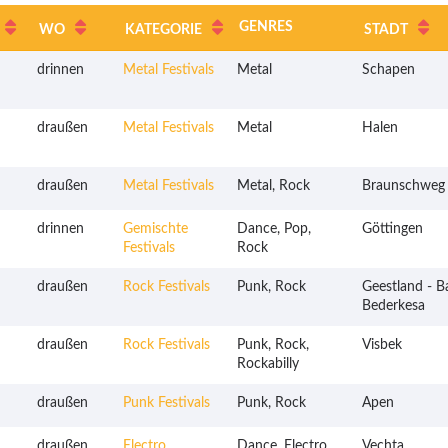
GENRES
WO
KATEGORIE
STADT
drinnen
Metal Festivals
Metal
Schapen
draußen
Metal Festivals
Metal
Halen
draußen
Metal Festivals
Metal, Rock
Braunschweg
drinnen
Gemischte
Dance, Pop,
Göttingen
Festivals
Rock
draußen
Rock Festivals
Punk, Rock
Geestland - B
Bederkesa
draußen
Rock Festivals
Punk, Rock,
Visbek
Rockabilly
draußen
Punk Festivals
Punk, Rock
Apen
draußen
Electro
Dance, Electro,
Vechta